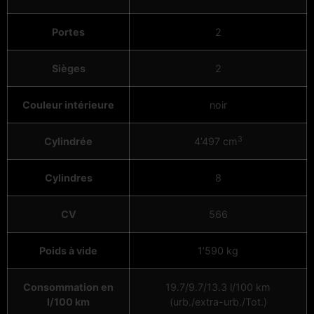
Portes
2
Sièges
2
Couleur intérieure
noir
3
Cylindrée
4’497 cm
Cylindres
8
CV
566
Poids à vide
1’590 kg
Consommation en
19.7/9.7/13.3 l/100 km
l/100 km
(urb./extra-urb./Tot.)